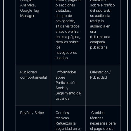
Analytics,
o secciones
sobre el tráfico
Google Tag
visitadas,
del sitio web,
Manager
tiempo de
su audiencia
navegación,
total y la
sitios visitados
audiencia en
antes de entrar
una
en esta página,
determinada
detalles sobre
campaña
los
publicitaria
navegadores
usados
Publicidad
Información
Orientación /
comportamental
sobre
Publicidad
Participación
Social y
Seguimiento de
usuarios.
PayPal / Stripe
Cookies
Cookies
técnicas.
técnicas
Refuerzan la
necesarias para
seguridad en el
el pago de los