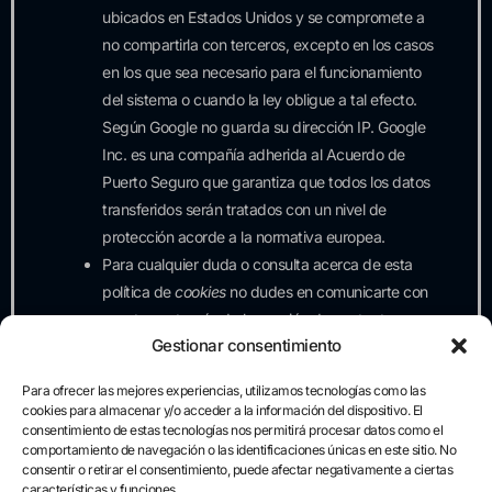
ubicados en Estados Unidos y se compromete a
no compartirla con terceros, excepto en los casos
en los que sea necesario para el funcionamiento
del sistema o cuando la ley obligue a tal efecto.
Según Google no guarda su dirección IP. Google
Inc. es una compañía adherida al Acuerdo de
Puerto Seguro que garantiza que todos los datos
transferidos serán tratados con un nivel de
protección acorde a la normativa europea.
Para cualquier duda o consulta acerca de esta
política de
cookies
no dudes en comunicarte con
nosotros a través de la sección de contacto.
Gestionar consentimiento
Revisar mis preferencias
sobre cookies en este sitio
Para ofrecer las mejores experiencias, utilizamos tecnologías como las
cookies para almacenar y/o acceder a la información del dispositivo. El
consentimiento de estas tecnologías nos permitirá procesar datos como el
comportamiento de navegación o las identificaciones únicas en este sitio. No
De nuevo, te recuerdo que
siempre puedes revisar tus
consentir o retirar el consentimiento, puede afectar negativamente a ciertas
preferencias
sobre la aceptación, o no, de las cookies
características y funciones.